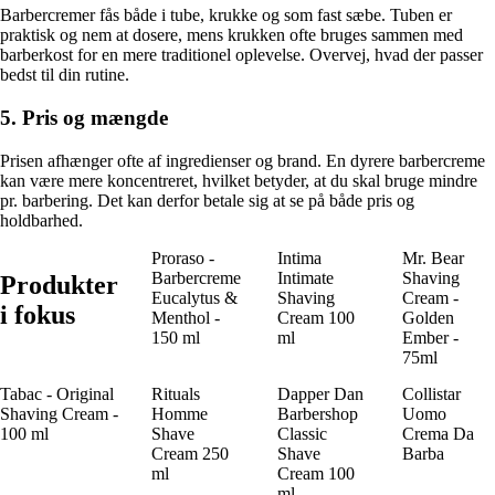
Barbercremer fås både i tube, krukke og som fast sæbe. Tuben er
praktisk og nem at dosere, mens krukken ofte bruges sammen med
barberkost for en mere traditionel oplevelse. Overvej, hvad der passer
bedst til din rutine.
5. Pris og mængde
Prisen afhænger ofte af ingredienser og brand. En dyrere barbercreme
kan være mere koncentreret, hvilket betyder, at du skal bruge mindre
pr. barbering. Det kan derfor betale sig at se på både pris og
holdbarhed.
Proraso -
Intima
Mr. Bear
Barbercreme
Intimate
Shaving
Produkter
Eucalytus &
Shaving
Cream -
i fokus
Menthol -
Cream 100
Golden
150 ml
ml
Ember -
75ml
Tabac - Original
Rituals
Dapper Dan
Collistar
Shaving Cream -
Homme
Barbershop
Uomo
100 ml
Shave
Classic
Crema Da
Cream 250
Shave
Barba
ml
Cream 100
ml