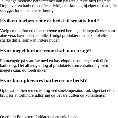
Ja, mange moderne barbercremer kan påføres direkte med fingrene.
Dog giver en barberkost ofte et fyldigere skum og hjælper med at løfte
skægget for en tættere barbering.
Hvilken barbercreme er bedst til sensitiv hud?
Vælg en uparfumeret barbercreme med beroligende ingredienser som
aloe vera, havre eller kamille. Undgå produkter med alkohol eller
stærke dufte, som kan irritere huden.
Hvor meget barbercreme skal man bruge?
En mængde på størrelse med en hasselnød er som regel nok til én
barbering. Det afhænger dog af produktets koncentration og hvor
meget skum, du foretrækker.
Hvordan opbevares barbercreme bedst?
Opbevar barbercremen tørt og ved stuetemperatur. Luk låget tæt efter
brug for at forhindre udtørring og bevare duften og konsistensen.
Overblik: Føntørrere forklaret på en enkel måde