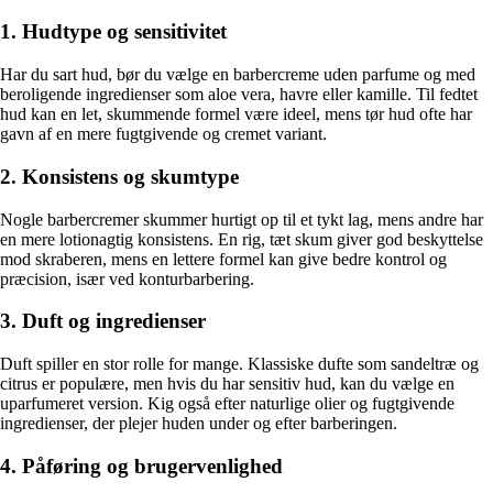
1. Hudtype og sensitivitet
Har du sart hud, bør du vælge en barbercreme uden parfume og med
beroligende ingredienser som aloe vera, havre eller kamille. Til fedtet
hud kan en let, skummende formel være ideel, mens tør hud ofte har
gavn af en mere fugtgivende og cremet variant.
2. Konsistens og skumtype
Nogle barbercremer skummer hurtigt op til et tykt lag, mens andre har
en mere lotionagtig konsistens. En rig, tæt skum giver god beskyttelse
mod skraberen, mens en lettere formel kan give bedre kontrol og
præcision, især ved konturbarbering.
3. Duft og ingredienser
Duft spiller en stor rolle for mange. Klassiske dufte som sandeltræ og
citrus er populære, men hvis du har sensitiv hud, kan du vælge en
uparfumeret version. Kig også efter naturlige olier og fugtgivende
ingredienser, der plejer huden under og efter barberingen.
4. Påføring og brugervenlighed