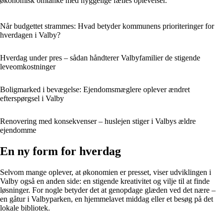
økonomisk omtanke med hyggelige fælles oplevelser.
Når budgettet strammes: Hvad betyder kommunens prioriteringer for
hverdagen i Valby?
Hverdag under pres – sådan håndterer Valbyfamilier de stigende
leveomkostninger
Boligmarked i bevægelse: Ejendomsmæglere oplever ændret
efterspørgsel i Valby
Renovering med konsekvenser – huslejen stiger i Valbys ældre
ejendomme
En ny form for hverdag
Selvom mange oplever, at økonomien er presset, viser udviklingen i
Valby også en anden side: en stigende kreativitet og vilje til at finde
løsninger. For nogle betyder det at genopdage glæden ved det nære –
en gåtur i Valbyparken, en hjemmelavet middag eller et besøg på det
lokale bibliotek.