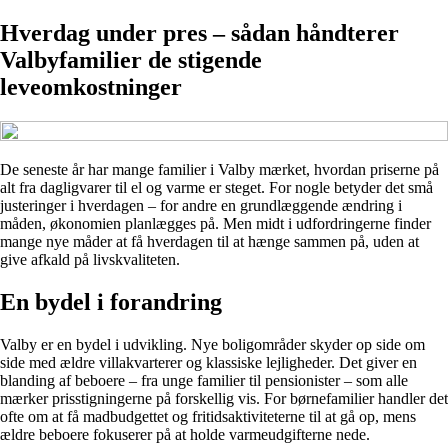
Hverdag under pres – sådan håndterer
Valbyfamilier de stigende
leveomkostninger
De seneste år har mange familier i Valby mærket, hvordan priserne på
alt fra dagligvarer til el og varme er steget. For nogle betyder det små
justeringer i hverdagen – for andre en grundlæggende ændring i
måden, økonomien planlægges på. Men midt i udfordringerne finder
mange nye måder at få hverdagen til at hænge sammen på, uden at
give afkald på livskvaliteten.
En bydel i forandring
Valby er en bydel i udvikling. Nye boligområder skyder op side om
side med ældre villakvarterer og klassiske lejligheder. Det giver en
blanding af beboere – fra unge familier til pensionister – som alle
mærker prisstigningerne på forskellig vis. For børnefamilier handler det
ofte om at få madbudgettet og fritidsaktiviteterne til at gå op, mens
ældre beboere fokuserer på at holde varmeudgifterne nede.