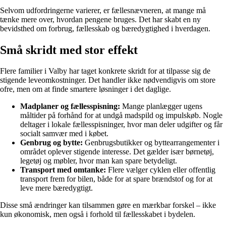
Selvom udfordringerne varierer, er fællesnævneren, at mange må
tænke mere over, hvordan pengene bruges. Det har skabt en ny
bevidsthed om forbrug, fællesskab og bæredygtighed i hverdagen.
Små skridt med stor effekt
Flere familier i Valby har taget konkrete skridt for at tilpasse sig de
stigende leveomkostninger. Det handler ikke nødvendigvis om store
ofre, men om at finde smartere løsninger i det daglige.
Madplaner og fællesspisning:
Mange planlægger ugens
måltider på forhånd for at undgå madspild og impulskøb. Nogle
deltager i lokale fællesspisninger, hvor man deler udgifter og får
socialt samvær med i købet.
Genbrug og bytte:
Genbrugsbutikker og byttearrangementer i
området oplever stigende interesse. Det gælder især børnetøj,
legetøj og møbler, hvor man kan spare betydeligt.
Transport med omtanke:
Flere vælger cyklen eller offentlig
transport frem for bilen, både for at spare brændstof og for at
leve mere bæredygtigt.
Disse små ændringer kan tilsammen gøre en mærkbar forskel – ikke
kun økonomisk, men også i forhold til fællesskabet i bydelen.