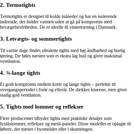
2. Termotights
Termotights er designet til kolde måneder og har en isolerende
inderside, der holder varmen uden at gå på kompromis med
bevægelsesfriheden. De er ideelle til vintertræning i Danmark.
3. Letvægts- og sommertights
Til varme dage findes ultralette tights med høj åndbarhed og hurtig
tørring. De føles næsten som et ekstra lag hud og giver maksimal
ventilation.
4. ¾-lange tights
Et godt kompromis mellem korte og lange tights – perfekte til
overgangsperioder i forår og efterår. De dækker knæene, men giver
stadig god ventilation.
5. Tights med lommer og reflekser
Flere producenter tilbyder tights med praktiske detaljer som
lynlåslommer, reflekser og mesh-paneler. Disse modeller er oplagte til
løbere, der træner i byområder eller i skumringen.