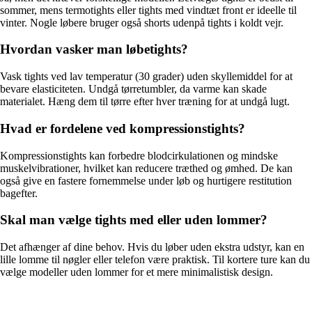
sommer, mens termotights eller tights med vindtæt front er ideelle til
vinter. Nogle løbere bruger også shorts udenpå tights i koldt vejr.
Hvordan vasker man løbetights?
Vask tights ved lav temperatur (30 grader) uden skyllemiddel for at
bevare elasticiteten. Undgå tørretumbler, da varme kan skade
materialet. Hæng dem til tørre efter hver træning for at undgå lugt.
Hvad er fordelene ved kompressionstights?
Kompressionstights kan forbedre blodcirkulationen og mindske
muskelvibrationer, hvilket kan reducere træthed og ømhed. De kan
også give en fastere fornemmelse under løb og hurtigere restitution
bagefter.
Skal man vælge tights med eller uden lommer?
Det afhænger af dine behov. Hvis du løber uden ekstra udstyr, kan en
lille lomme til nøgler eller telefon være praktisk. Til kortere ture kan du
vælge modeller uden lommer for et mere minimalistisk design.