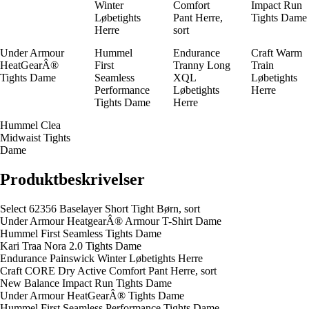
Winter
Comfort
Impact Run
Løbetights
Pant Herre,
Tights Dame
Herre
sort
Under Armour
Hummel
Endurance
Craft Warm
HeatGearÂ®
First
Tranny Long
Train
Tights Dame
Seamless
XQL
Løbetights
Performance
Løbetights
Herre
Tights Dame
Herre
Hummel Clea
Midwaist Tights
Dame
Produktbeskrivelser
Select 62356 Baselayer Short Tight Børn, sort
Under Armour HeatgearÂ® Armour T-Shirt Dame
Hummel First Seamless Tights Dame
Kari Traa Nora 2.0 Tights Dame
Endurance Painswick Winter Løbetights Herre
Craft CORE Dry Active Comfort Pant Herre, sort
New Balance Impact Run Tights Dame
Under Armour HeatGearÂ® Tights Dame
Hummel First Seamless Performance Tights Dame