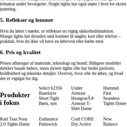
irritation under bevægelse. Nogle tights har også snøre i livet for ekstra
justering.
5. Reflekser og lommer
Hvis du løber i mørke, er reflekser en vigtig sikkerhedsfunktion.
Mange tights har desuden små lommer til nøgler, kort eller telefon –
praktisk, hvis du ikke vil have en løbevest eller bælte med.
6. Pris og kvalitet
Prisen afhænger af materiale, teknologi og brand. Billigere modeller
dækker basale behov, mens dyrere tights ofte har bedre pasform,
holdbarhed og tekniske detaljer. Overvej, hvor ofte du løber, og hvad
der er vigtigst for dig.
Select 62356
Under
Hummel
Baselayer
Armour
First
Produkter
Short Tight
HeatgearÂ®
Seamless
i fokus
Børn, sort
Armour T-
Tights Dame
Shirt Dame
Kari Traa Nora
Endurance
Craft CORE
New
2.0 Tights Dame
Painswick
Dry Active
Balance