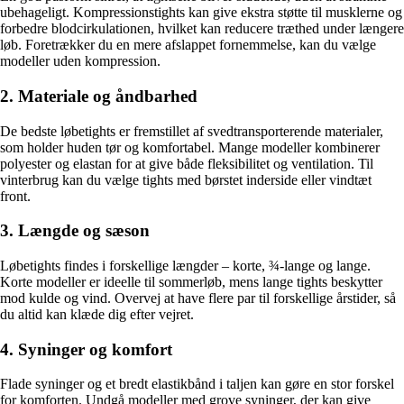
ubehageligt. Kompressionstights kan give ekstra støtte til musklerne og
forbedre blodcirkulationen, hvilket kan reducere træthed under længere
løb. Foretrækker du en mere afslappet fornemmelse, kan du vælge
modeller uden kompression.
2. Materiale og åndbarhed
De bedste løbetights er fremstillet af svedtransporterende materialer,
som holder huden tør og komfortabel. Mange modeller kombinerer
polyester og elastan for at give både fleksibilitet og ventilation. Til
vinterbrug kan du vælge tights med børstet inderside eller vindtæt
front.
3. Længde og sæson
Løbetights findes i forskellige længder – korte, ¾-lange og lange.
Korte modeller er ideelle til sommerløb, mens lange tights beskytter
mod kulde og vind. Overvej at have flere par til forskellige årstider, så
du altid kan klæde dig efter vejret.
4. Syninger og komfort
Flade syninger og et bredt elastikbånd i taljen kan gøre en stor forskel
for komforten. Undgå modeller med grove syninger, der kan give