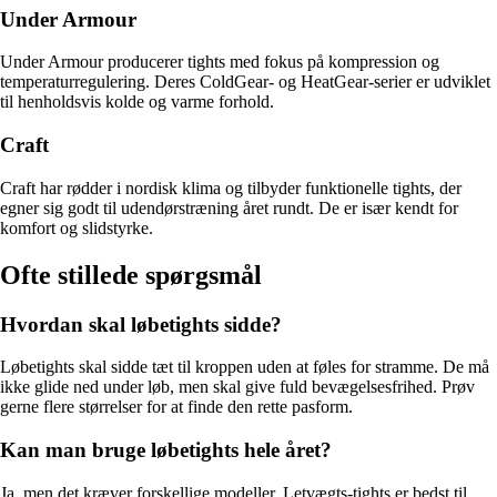
Under Armour
Under Armour producerer tights med fokus på kompression og
temperaturregulering. Deres ColdGear- og HeatGear-serier er udviklet
til henholdsvis kolde og varme forhold.
Craft
Craft har rødder i nordisk klima og tilbyder funktionelle tights, der
egner sig godt til udendørstræning året rundt. De er især kendt for
komfort og slidstyrke.
Ofte stillede spørgsmål
Hvordan skal løbetights sidde?
Løbetights skal sidde tæt til kroppen uden at føles for stramme. De må
ikke glide ned under løb, men skal give fuld bevægelsesfrihed. Prøv
gerne flere størrelser for at finde den rette pasform.
Kan man bruge løbetights hele året?
Ja, men det kræver forskellige modeller. Letvægts-tights er bedst til