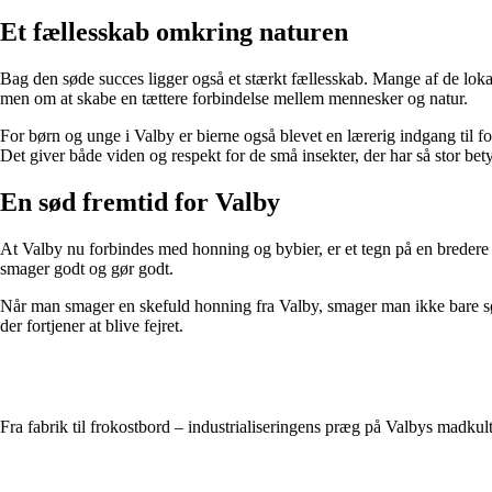
Et fællesskab omkring naturen
Bag den søde succes ligger også et stærkt fællesskab. Mange af de loka
men om at skabe en tættere forbindelse mellem mennesker og natur.
For børn og unge i Valby er bierne også blevet en lærerig indgang til for
Det giver både viden og respekt for de små insekter, der har så stor bet
En sød fremtid for Valby
At Valby nu forbindes med honning og bybier, er et tegn på en bredere
smager godt og gør godt.
Når man smager en skefuld honning fra Valby, smager man ikke bare sø
der fortjener at blive fejret.
Fra fabrik til frokostbord – industrialiseringens præg på Valbys madkul