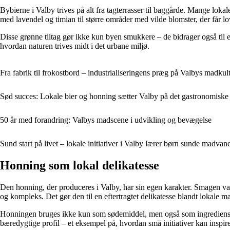
Bybierne i Valby trives på alt fra tagterrasser til baggårde. Mange lokal
med lavendel og timian til større områder med vilde blomster, der får lov 
Disse grønne tiltag gør ikke kun byen smukkere – de bidrager også til e
hvordan naturen trives midt i det urbane miljø.
Fra fabrik til frokostbord – industrialiseringens præg på Valbys madkul
Sød succes: Lokale bier og honning sætter Valby på det gastronomiske
50 år med forandring: Valbys madscene i udvikling og bevægelse
Sund start på livet – lokale initiativer i Valby lærer børn sunde madvan
Honning som lokal delikatesse
Den honning, der produceres i Valby, har sin egen karakter. Smagen var
og kompleks. Det gør den til en eftertragtet delikatesse blandt lokale ma
Honningen bruges ikke kun som sødemiddel, men også som ingrediens i b
bæredygtige profil – et eksempel på, hvordan små initiativer kan inspire