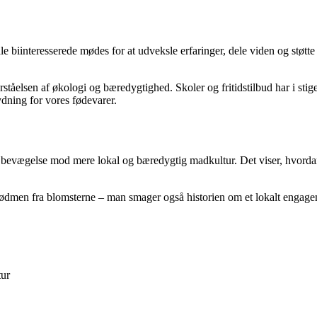
le biinteresserede mødes for at udveksle erfaringer, dele viden og støt
ståelsen af økologi og bæredygtighed. Skoler og fritidstilbud har i stige
ydning for vores fødevarer.
 bevægelse mod mere lokal og bæredygtig madkultur. Det viser, hvordan 
dmen fra blomsterne – man smager også historien om et lokalt engagem
tur