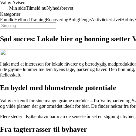
Valby Avisen
Min side
Tilmeld nu
Nyhedsbrevet
Kategorier
Familie
Helbred
Træning
Renovering
Bolig
Penge
Aktiviteter
Livet
Hobby
Sød succes: Lokale bier og honning sætter 
I takt med at interessen for lokale råvarer og bæredygtig madproduktion 
i de grønne lommer mellem byens tage, parker og haver. Den honning, d
fællesskab.
En bydel med blomstrende potentiale
Valby er kendt for sine mange grønne områder – fra Valbyparken og Sø
og vilde planter, der gør området ideelt for bier. De finder nektar fra f
Flere steder i København har man de seneste år set en stigning i bybie
Fra tagterrasser til byhaver