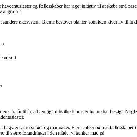
e haveentusiaster og fællesskaber har taget initiativ til at skabe små oas
at gro frit.
t sundere økosystem. Bierne bestøver planter, som igen giver liv til fug
tur
 landkort
er
ierer fra år til år, afhængigt af hvilke blomster bierne har besøgt. No
dentusiaster.
agværk, dressinger og marinader. Flere caféer og madfællesskaber i om
re til større forandringer i den måde, vi tænker mad på.