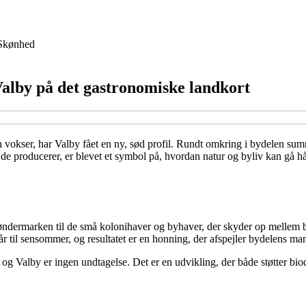
Skønhed
Valby på det gastronomiske landkort
vokser, har Valby fået en ny, sød profil. Rundt omkring i bydelen summer 
e producerer, er blevet et symbol på, hvordan natur og byliv kan gå hå
ndermarken til de små kolonihaver og byhaver, der skyder op mellem bo
orår til sensommer, og resultatet er en honning, der afspejler bydelens ma
r, og Valby er ingen undtagelse. Det er en udvikling, der både støtter 