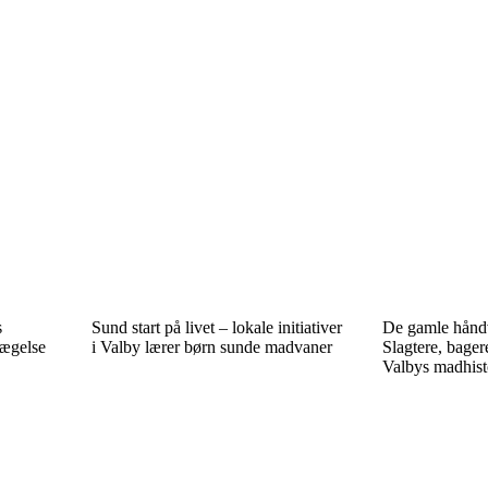
s
Sund start på livet – lokale initiativer
De gamle håndv
vægelse
i Valby lærer børn sunde madvaner
Slagtere, bager
Valbys madhist