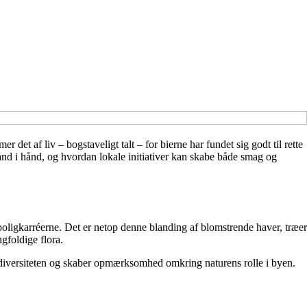
det af liv – bogstaveligt talt – for bierne har fundet sig godt til rette
nd i hånd, og hvordan lokale initiativer kan skabe både smag og
ligkarréerne. Det er netop denne blanding af blomstrende haver, træer
ngfoldige flora.
biodiversiteten og skaber opmærksomhed omkring naturens rolle i byen.